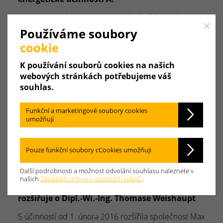
Kromě rozsáhlého sortimentu zásobníků pitné vody
Close
nabízí společnost Weishaupt od května…
Používáme soubory
cookie
Odkaz na článek
K používání souborů cookies na našich
webových stránkách potřebujeme váš
01.06.2016
| Odborný tisk
souhlas.
Účinnost tepelných čerpadel v praxi
Funkční a marketingové soubory cookies
Všem obchodníkům, kteří by rádi informovali své
umožňují
koncové zákazníky o moderních tepelných…
Odkaz na článek
Pouze funkční soubory cCookies umožňuji
Další podrobnosti a možnost odvolání souhlasu naleznete v
25.02.2016
| Odborný tisk
našich
Zásadách ochrany osobních údajů.
.
Vedení společnosti Max Weishaupt GmbH se
rozšiřuje o Dipl.-Wi.-Ing. Thomase Weishaupt
S účinností od 1. února 2016 rozšířila společnost Max