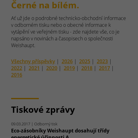
Černé na bílém.
Ať už jde o podrobné technicko-obchodní informace
v odborném tisku nebo o obecné informace k
vytápění ve veřejném tisku - zde najdete vše, co je
napsáno v novinách a časopisech o společnosti
Weishaupt.
Všechny příspěvky
|
2026
|
2025
|
2023
|
2022
|
2021
|
2020
|
2019
|
2018
|
2017
|
2016
Tiskové zprávy
09.03.2017
| Odborný tisk
Eco-zásobníky Weishaupt dosahují třídy
energetické účinnosti A.