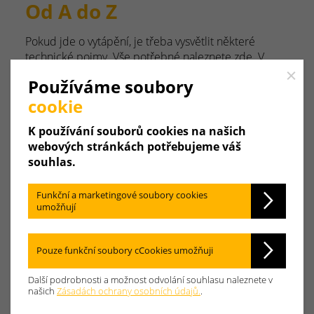
Od A do Z
Pokud jde o vytápění, je třeba vysvětlit některé
technické pojmy. Vše potřebné naleznete zde. V
abecedním pořadí.
Close
Používáme soubory
cookie
A
B
C
D
E
F
G
K používání souborů cookies na našich
H
I
J
K
L
M
N
webových stránkách potřebujeme váš
souhlas.
O
P
Q
R
S
T
U
Funkční a marketingové soubory cookies
umožňují
V
W
X
Y
Z
Pouze funkční soubory cCookies umožňuji
Další podrobnosti a možnost odvolání souhlasu naleznete v
Emise
našich
Zásadách ochrany osobních údajů.
.
Znečišťující látky
škodlivé pro životní prostředí,