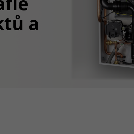
afie
tů a