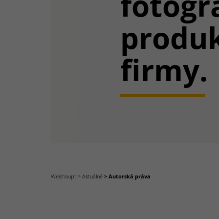
fotogr
produk
firmy.
Weishaupt
Aktuálně
Autorská práva