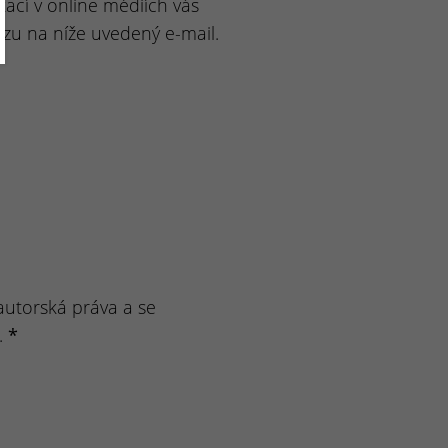
ikací v online médiích vás
zu na níže uvedený e-mail.
autorská práva a se
.
*