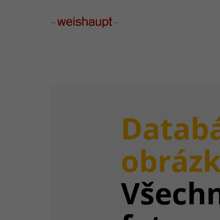
Please select a page template in page properties.
Datab
obrázk
Všech