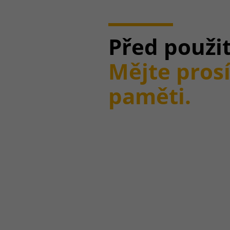
Před použi
Mějte pros
paměti.