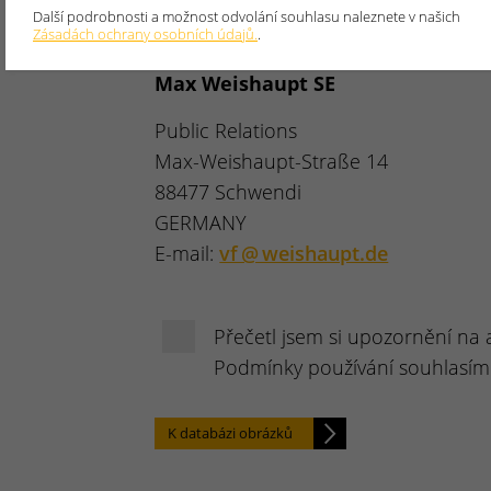
zaslali vzorovou kopii; v případě publ
Další podrobnosti a možnost odvolání souhlasu naleznete v našich
požádáme o zaslání příslušného odka
Zásadách ochrany osobních údajů.
.
Max Weishaupt SE
Public Relations
Max-Weishaupt-Straße 14
88477 Schwendi
GERMANY
E-mail:
vf @ weishaupt.de
Přečetl jsem si upozornění na 
Podmínky používání souhlasím
K databázi obrázků