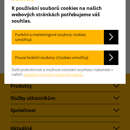
K používání souborů cookies na našich
Okruh v kilometrech
webových stránkách potřebujeme váš
souhlas.
Spustit vyhledávání
Funkční a marketingové soubory cookies
umožňují
Pouze funkční soubory cCookies umožňuji
Další podrobnosti a možnost odvolání souhlasu naleznete v
našich
Zásadách ochrany osobních údajů.
.
Produkty
Služby zákazníkům
Společnost
Aktuálně