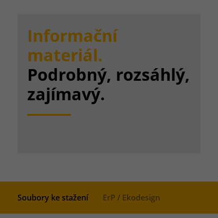
Informační
materiál.
Podrobný, rozsáhlý,
zajímavý.
Soubory ke stažení
ErP / Ekodesign