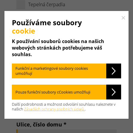
Tepelná čerpadla
Solární systémy
Close
Používáme soubory
cookie
Firma
K používání souborů cookies na našich
webových stránkách potřebujeme váš
souhlas.
Oslovení
Anrede
Funkční a marketingové soubory cookies
umožňují
Jméno
*
Pouze funkční soubory cCookies umožňuji
Příjmení
*
Další podrobnosti a možnost odvolání souhlasu naleznete v
našich
Zásadách ochrany osobních údajů.
.
Ulice, číslo domu
*