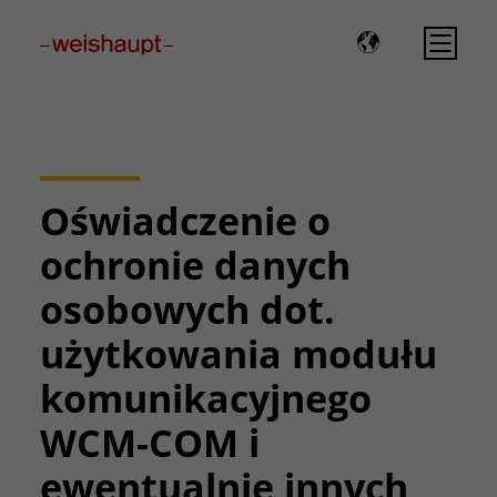
Please select a page template in page properties.
Oświadczenie o
ochronie danych
osobowych dot.
użytkowania modułu
komunikacyjnego
WCM-COM i
ewentualnie innych