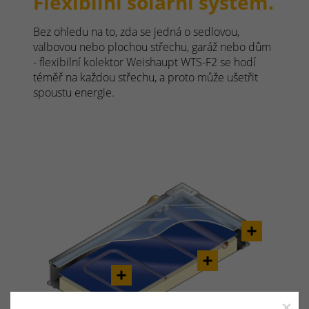
Flexibilní solární systém.
Bez ohledu na to, zda se jedná o sedlovou,
valbovou nebo plochou střechu, garáž nebo dům
- flexibilní kolektor Weishaupt WTS-F2 se hodí
téměř na každou střechu, a proto může ušetřit
spoustu energie.