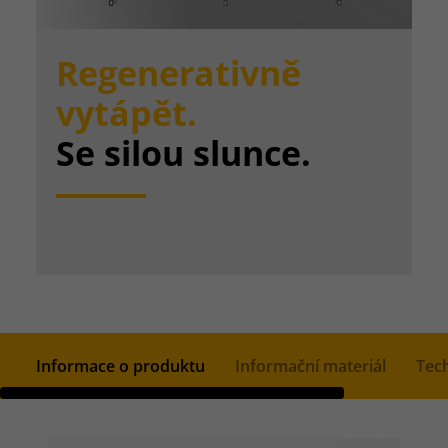
Regenerativně
vytápět.
Se silou slunce.
Informace o produktu
Informační materiál
Tech