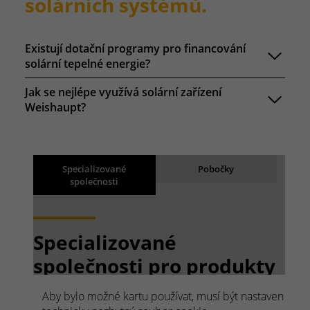
solárních systémů.
Existují dotační programy pro financování
solární tepelné energie?
Jak se nejlépe využívá solární zařízení
Weishaupt?
Výsledky vyhledávání
Back
Specializované
Pobočky
společnosti
Načítání výsledků
Specializované
společnosti pro produkty
Weishaupt.
Aby bylo možné kartu používat, musí být nastaven