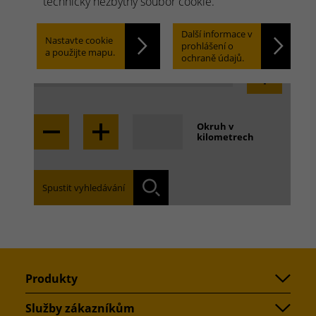
Rychle hledat. Snadno
technicky nezbytný soubor cookie.
najít.
Další informace v
Nastavte cookie
prohlášení o
a použijte mapu.
ochraně údajů.
Locate
Okruh v
kilometrech
Najděte pobočku, která je pro Vás příslušná:
Vyhledáván
Spustit vyhledávání
Produkty
Služby zákazníkům