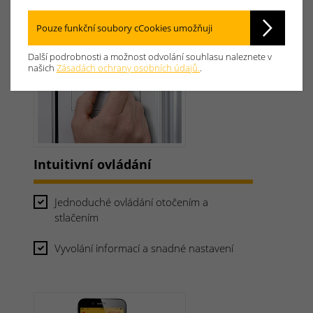
Pouze funkční soubory cCookies umožňuji
Další podrobnosti a možnost odvolání souhlasu naleznete v
našich
Zásadách ochrany osobních údajů.
.
Intuitivní ovládání
Jednoduché ovládání otočením a
stlačením
Vyvolání informací a snadné nastavení