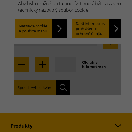
Weishaupt.
Aby bylo možné kartu používat, musí být nastaven
Rychle hledat. Snadno
technicky nezbytný soubor cookie.
najít.
Další informace v
Nastavte cookie
prohlášení o
a použijte mapu.
ochraně údajů.
Locate
Okruh v
kilometrech
Najděte pobočku, která je pro Vás příslušná:
Vyhledáván
Spustit vyhledávání
Produkty