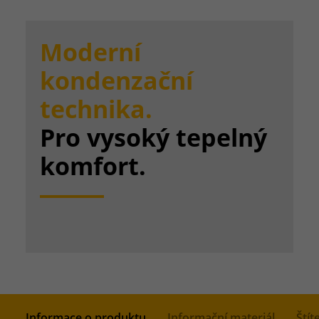
Moderní
kondenzační
technika.
Pro vysoký tepelný
komfort.
Informace o produktu
Informační materiál
Štít