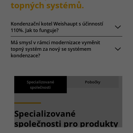
topných systémů.
Kondenzační kotel Weishaupt s účinností
110%. Jak to funguje?
Má smysl v rámci modernizace vyměnit
topný systém za nový se systémem
kondenzace?
Výsledky vyhledávání
Back
Specializované
Pobočky
společnosti
Načítání výsledků
Specializované
společnosti pro produkty