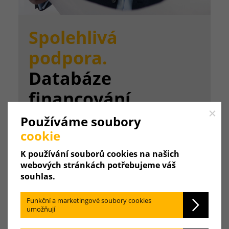
Spolehlivá
podpora.
Databáze
financování.
Close
Používáme soubory
cookie
K používání souborů cookies na našich
webových stránkách potřebujeme váš
souhlas.
Funkční a marketingové soubory cookies
Databáze financování
umožňují
Vyhledávání.