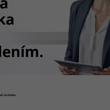
ná
ka
lením.
ová technika