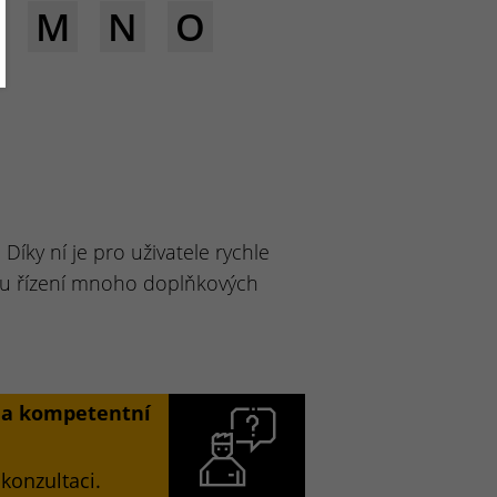
M
N
O
ky ní je pro uživatele rychle
ímu řízení mnoho doplňkových
í a kompetentní
konzultaci.