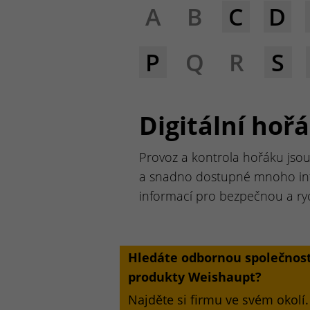
A
B
C
D
P
Q
R
S
Digitální hoř
Provoz a kontrola hořáku jsou
a snadno dostupné mnoho info
informací pro bezpečnou a ry
Hledáte odbornou společnost
produkty Weishaupt?
Najděte si firmu ve svém okolí.