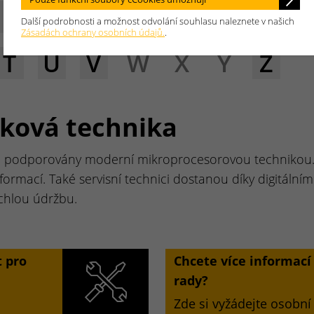
E
F
G
H
I
J
K
L
Další podrobnosti a možnost odvolání souhlasu naleznete v našich
Zásadách ochrany osobních údajů.
.
T
U
V
W
X
Y
Z
áková technika
 podporovány moderní mikroprocesorovou technikou. Dí
rmací. Také servisní technici dostanou díky digitáln
chlou údržbu.
 pro
Chcete více informac
rady?
Zde si vyžádejte osobní 