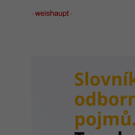
Please select a page template in page properties.
Slovní
odbor
pojmů