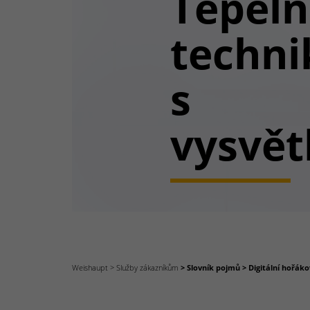
Tepel
techni
s
vysvět
Weishaupt
Služby zákazníkům
Slovník pojmů
Digitální hořák