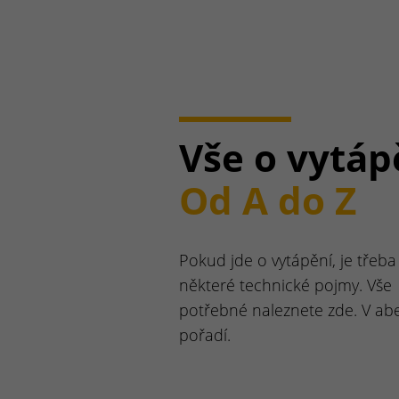
Vše o vytáp
Od A do Z
Pokud jde o vytápění, je třeba 
některé technické pojmy. Vše
potřebné naleznete zde. V a
pořadí.