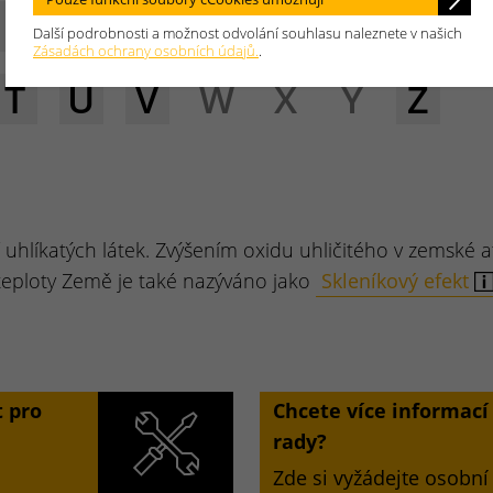
E
F
G
H
I
J
K
L
Další podrobnosti a možnost odvolání souhlasu naleznete v našich
Zásadách ochrany osobních údajů.
.
T
U
V
W
X
Y
Z
ní uhlíkatých látek. Zvýšením oxidu uhličitého v zemské a
teploty Země je také nazýváno jako
Skleníkový efekt
 pro
Chcete více informac
rady?
Zde si vyžádejte osobní 