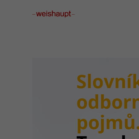
Please select a page template in page properties.
Slovní
odbor
pojmů