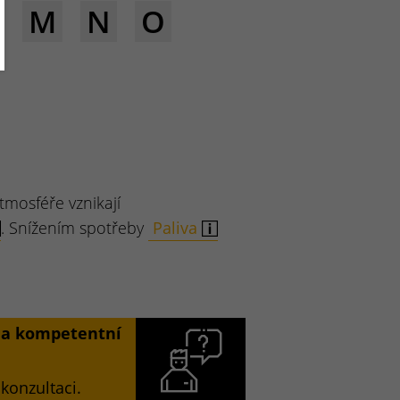
M
N
O
tmosféře vznikají
. Snížením spotřeby
Paliva
í a kompetentní
konzultaci.