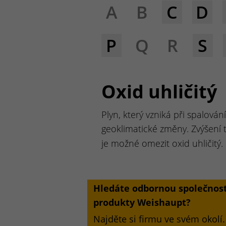
A
B
C
D
P
Q
R
S
Oxid uhličitý
Plyn, který vzniká při spalová
geoklimatické změny. Zvýšení 
je možné omezit oxid uhličitý.
Hledáte odbornou společnost
produkty Weishaupt?
Najděte si firmu ve svém okolí.