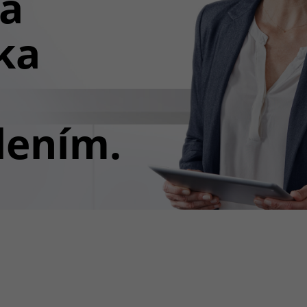
ná
ka
lením.