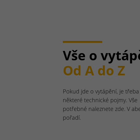
Vše o vytáp
Od A do Z
Pokud jde o vytápění, je třeba 
některé technické pojmy. Vše
potřebné naleznete zde. V a
pořadí.