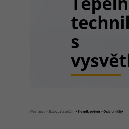
Tepel
techni
s
vysvět
Weishaupt
Služby zákazníkům
Slovník pojmů
Oxid uhličitý