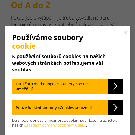
Od A do Z
Pokud jde o vytápění, je třeba vysvětlit některé
technické pojmy. Vše potřebné naleznete zde. V
abecedním pořadí.
Close
Používáme soubory
cookie
A
B
C
D
E
F
G
K používání souborů cookies na našich
H
I
J
K
L
M
N
webových stránkách potřebujeme váš
souhlas.
O
P
Q
R
S
T
U
Funkční a marketingové soubory cookies
umožňují
V
W
X
Y
Z
Pouze funkční soubory cCookies umožňuji
Další podrobnosti a možnost odvolání souhlasu naleznete v
Kondenzační teplo
našich
Zásadách ochrany osobních údajů.
.
Dodatečné teplo získané ze spalin. Ochlazením