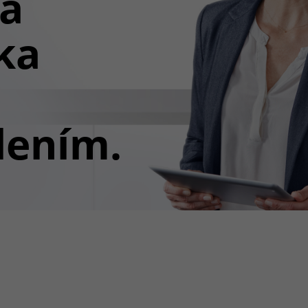
ná
ka
lením.