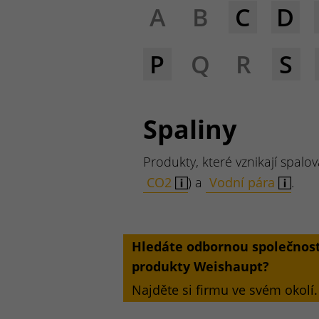
A
B
C
D
P
Q
R
S
Spaliny
Produkty, které vznikají spal
CO2
) a
Vodní pára
.
Hledáte odbornou společnost
produkty Weishaupt?
Najděte si firmu ve svém okolí.