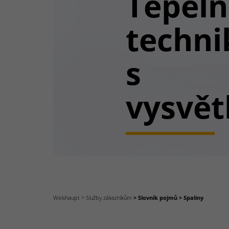
Tepel
techni
s
vysvět
Weishaupt
Služby zákazníkům
Slovník pojmů
Spaliny