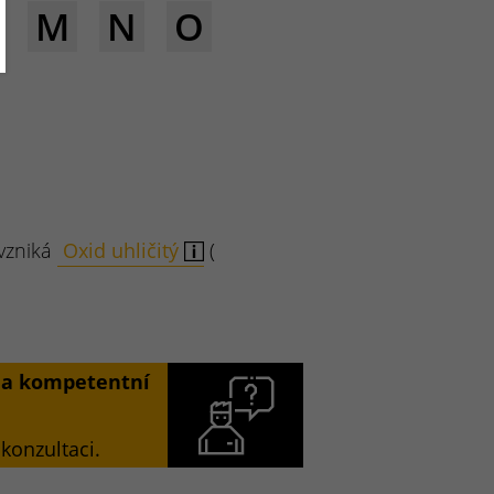
M
N
O
 vzniká
Oxid uhličitý
(
í a kompetentní
konzultaci.