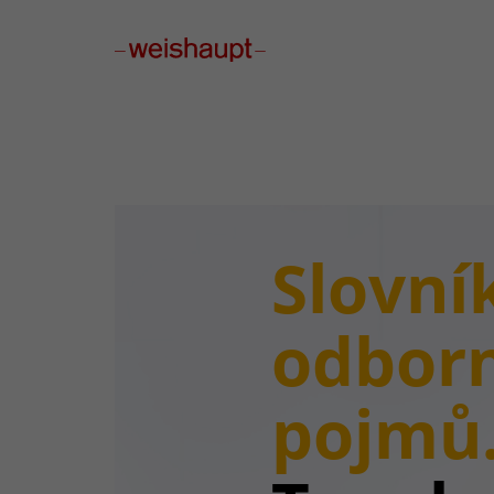
Please select a page template in page properties.
Slovní
odbor
pojmů