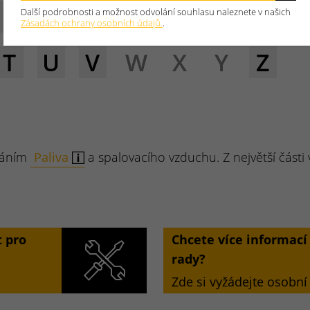
E
F
G
H
I
J
K
L
Další podrobnosti a možnost odvolání souhlasu naleznete v našich
Zásadách ochrany osobních údajů.
.
T
U
V
W
X
Y
Z
ováním
Paliva
a spalovacího vzduchu. Z největší části
 pro
Chcete více informac
rady?
Zde si vyžádejte osobní 