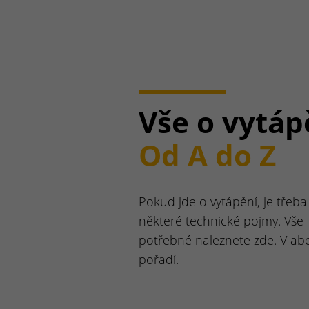
Vše o vytáp
Od A do Z
Pokud jde o vytápění, je třeba 
některé technické pojmy. Vše
potřebné naleznete zde. V a
pořadí.