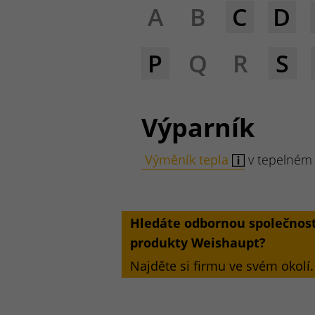
A
B
C
D
P
Q
R
S
Výparník
Výměník tepla
v tepelném
Hledáte odbornou společnost
produkty Weishaupt?
Najděte si firmu ve svém okolí.