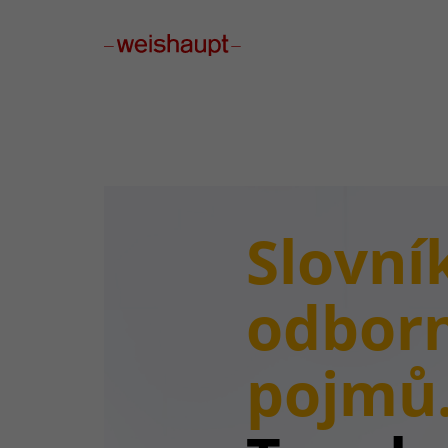
Please select a page template in page properties.
Slovní
odbor
pojmů