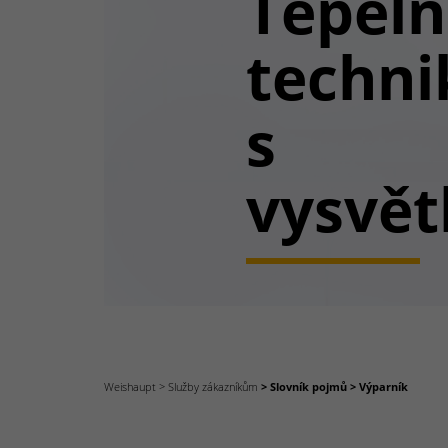
Tepel
techni
s
vysvět
Weishaupt
Služby zákazníkům
Slovník pojmů
Výparník