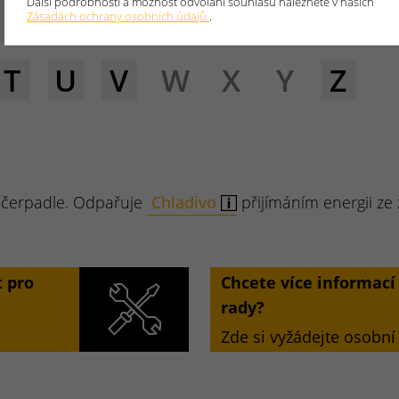
Další podrobnosti a možnost odvolání souhlasu naleznete v našich
E
F
G
H
I
J
K
L
Zásadách ochrany osobních údajů.
.
T
U
V
W
X
Y
Z
 čerpadle. Odpařuje
Chladivo
přijímáním energii ze 
 pro
Chcete více informac
rady?
Zde si vyžádejte osobní 