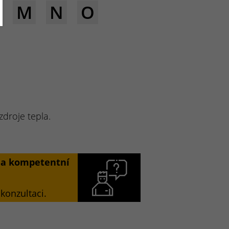
M
N
O
zdroje tepla.
í a kompetentní
konzultaci.