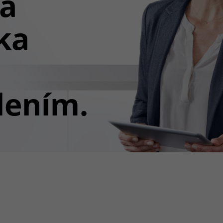
ná
ka
lením.