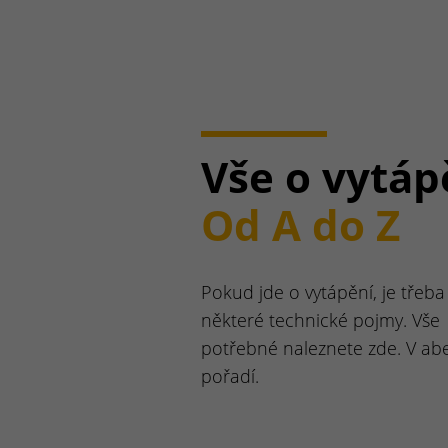
Vše o vytáp
Od A do Z
Pokud jde o vytápění, je třeba 
některé technické pojmy. Vše
potřebné naleznete zde. V a
pořadí.