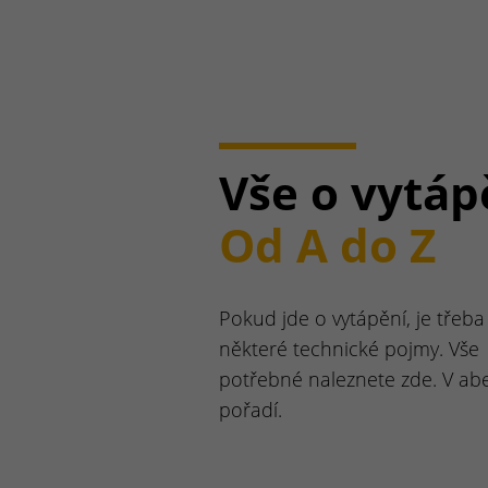
Vše o vytáp
Od A do Z
Pokud jde o vytápění, je třeba 
některé technické pojmy. Vše
potřebné naleznete zde. V a
pořadí.