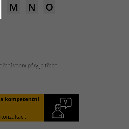
M
N
O
oření vodní páry je třeba
í a kompetentní
konzultaci.