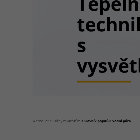
Tepel
techni
s
vysvět
Weishaupt
Služby zákazníkům
Slovník pojmů
Vodní pára