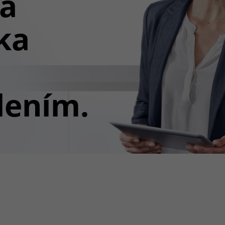
ná
ka
lením.