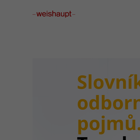
Please select a page template in page properties.
Slovní
odbor
pojmů