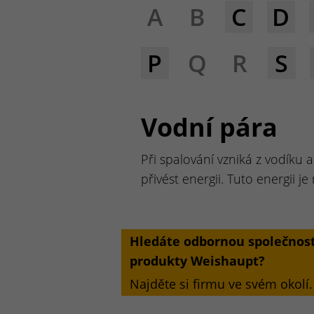
A
B
C
D
P
Q
R
S
Vodní pára
Při spalování vzniká z vodíku 
přivést energii. Tuto energii j
Hledáte odbornou společnost
produkty Weishaupt?
Najděte si firmu ve svém okolí.