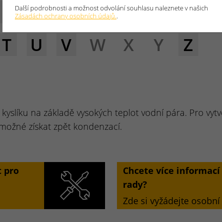
E
F
G
H
I
J
K
L
Další podrobnosti a možnost odvolání souhlasu naleznete v našich
Zásadách ochrany osobních údajů.
.
T
U
V
W
X
Y
Z
a kyslíku na základě vysokých teplot vodní pára. Pro vytv
e možné získat zpět kondenzací.
 pro
Chcete více informac
rady?
Zde si vyžádejte osobní 