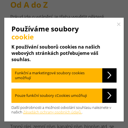
Od A do Z
Pokud jde o vytápění, je třeba vysvětlit některé
technické pojmy. Vše potřebné naleznete zde. V
Close
Používáme soubory
abecedním pořadí.
cookie
A
B
C
D
E
F
G
K používání souborů cookies na našich
webových stránkách potřebujeme váš
H
I
J
K
L
M
N
souhlas.
Funkční a marketingové soubory cookies
O
P
Q
R
S
T
U
umožňují
V
W
X
Y
Z
Pouze funkční soubory cCookies umožňuji
Další podrobnosti a možnost odvolání souhlasu naleznete v
našich
Zásadách ochrany osobních údajů.
.
Paliva
Topný olej, zemní plyn, kapalný plyn, bioplyn atd. se