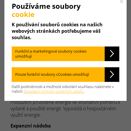
Close
Používáme soubory
Y
Z
cookie
K používání souborů cookies na našich
webových stránkách potřebujeme váš
souhlas.
Emise
Znečišťující látky
škodlivé pro životní prostředí,
Funkční a marketingové soubory cookies
které jsou díky důslednému vývoji v hořákové
umožňují
technice - společnost Weishaupt je světovým lídrem
na trhu hořáků - sníženy na minimum. Zejména
Pouze funkční soubory cCookies umožňuji
Emise
oxidů dusíku (jedna z příčin kyselých
dešťů) byly v posledních letech drasticky sníženy.
Další podrobnosti a možnost odvolání souhlasu naleznete v
našich
Zásadách ochrany osobních údajů.
.
Energetická bilance
Posouzení přivedené energie ve srovnání/v poměru k
vydané a použité energii. Vypovídá o hospodárném
využití energie.
Expanzní nádoba