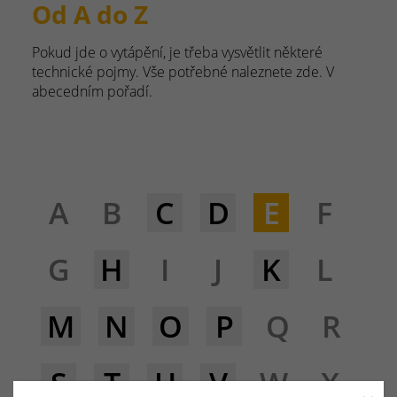
Od A do Z
Pokud jde o vytápění, je třeba vysvětlit některé
technické pojmy. Vše potřebné naleznete zde. V
abecedním pořadí.
A
B
C
D
E
F
G
H
I
J
K
L
M
N
O
P
Q
R
S
T
U
V
W
X