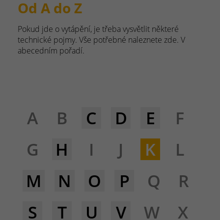
Od A do Z
Pokud jde o vytápění, je třeba vysvětlit některé
technické pojmy. Vše potřebné naleznete zde. V
abecedním pořadí.
A
B
C
D
E
F
G
H
I
J
K
L
M
N
O
P
Q
R
S
T
U
V
W
X