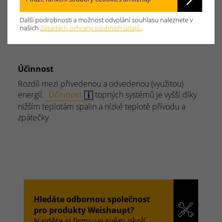
Y
Z
Další podrobnosti a možnost odvolání souhlasu naleznete v
našich
Zásadách ochrany osobních údajů.
.
Účinnost
Rozdíl mezi přivedenou a odvedenou (využitou)
energií.
Účinnost
topných systémů je vyšší díky
nižším teplotám spalin a nízké teplotě přívodu a
zpátečky.
Hledáte odbornou společnost
pro produkty Weishaupt?
Najděte si firmu ve svém okolí.